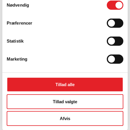
Nødvendig
Præferencer
Statistik
Multitasking
Marketing
bearbejdningscenter
22/06/2023
Multitasking bearbejdningscenter Vi har
tilføjet et multitasking
Tillad alle
bearbejdningscenter. En tilføjelse af et
kombineret dreje og fræsecenter Se
video © JJ Mechatronic A/S – Nyheder
Tillad valgte
Læs mere »
Afvis