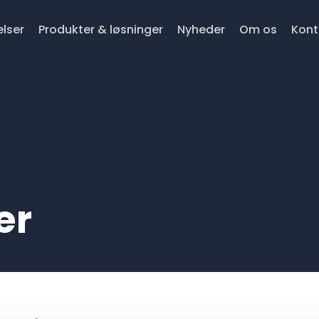
lser
Produkter & løsninger
Nyheder
Om os
Kont
er