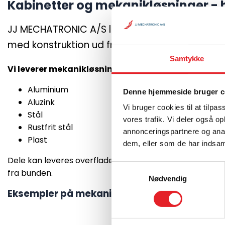
Kabinetter og mekanikløsninger - 
JJ MECHATRONIC A/S leverer kabinetter samt k
med konstruktion ud fra parametre som EMC, 
Samtykke
Vi leverer mekanikløsninger i mange forskellige mat
Aluminium
Denne hjemmeside bruger c
Aluzink
Vi bruger cookies til at tilpas
Stål
vores trafik. Vi deler også 
Rustfrit stål
annonceringspartnere og anal
Plast
dem, eller som de har indsaml
Dele kan leveres overfladebehandlede, rå eller malede
Samtykkevalg
fra bunden.
Nødvendig
Eksempler på mekanikløsninger