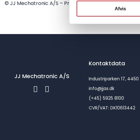
© JJ Mechatronic A/S
–
Produkter & løsninger
Afvis
Kontaktdata
JJ Mechatronic A/S
Industriparken 17, 4450
info@jjas.dk
(+45) 5925 8100
CVR/VAT: DK10613442