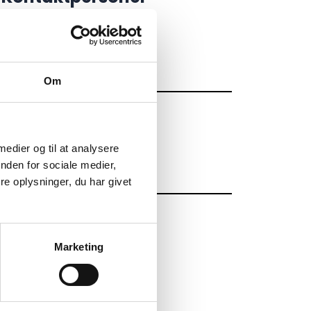
Torben Witzansky
Mekanik - Produktion
5925 8111
tw@jjas.dk
Om
Peter Hald
Projekter - Mekanik
 medier og til at analysere
5925 8107
nden for sociale medier,
e oplysninger, du har givet
ph@jjas.dk
Andre ydelser
Marketing
Aluprofilsystem
Agenturvarer
Apparatkonstruktion
Mekanikløsninger