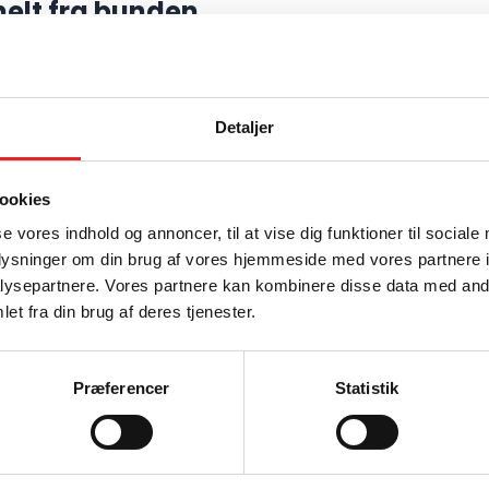
helt fra bunden
omplette mekanikløsninger. Vi hjælper
køling, tæthedsgrader m.v.
Detaljer
erialer bl.a.
ookies
se vores indhold og annoncer, til at vise dig funktioner til sociale
oplysninger om din brug af vores hjemmeside med vores partnere i
ysepartnere. Vores partnere kan kombinere disse data med andr
et fra din brug af deres tjenester.
 med silketryk. Vi producerer mekanikløsninger helt
Præferencer
Statistik